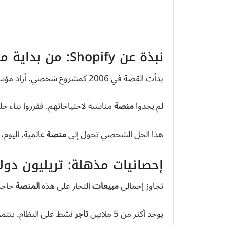
نبذة عن Shopify: من بداية متواضعة إلى منصة عالمية
بدأت القصة في 2006 كمشروع شخصي. أراد مؤسسوها بيع معدات التزلج عبر متجر إلكتروني.
لم يجدوا
منصة
مناسبة لاحتياجاتهم. فقرروا بناء 
هذا الحل الشخصي تحول إلى
منصة
عالمية. اليوم،
إحصائيات مذهلة: تريليون دولا
تجاوز إجمالي
مبيعات
التجار على هذه
المنصة
حاجز 
يوجد أكثر من 5 ملايين
تاجر
نشط على النظام. ينتمون إلى 175 دولة مختلفة