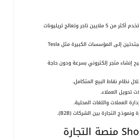
هي منصة تجارة إلكترونية عالمية تخدم أكثر من 5 ملايين تاجر وتعالج تريليونات
المنصة مناسبة للجميع، من رواد الأعمال المبتدئين إلى المؤسسات الكبيرة مثل Tesla
ح إنشاء متجر إلكتروني بسرعة ودون حاجة
ال نظام نقاط البيع المتكامل.
ت تحويل العملاء.
رة العملات واللغات المحلية.
موذج التجارة بين الشركات (B2B).
مقدمة: لماذا يعتبر Shopify منصة التجارة