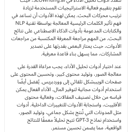
تتعدد أدوات تحليل الأداء في SEOWriting.ai، حيث
تقوم بتقييم فعالية الاستراتيجيات المستخدمة لزيادة
ترتيب محركات البحث. يمكن لهذه الأدوات أن تساعد في
فهم تأثير الكلمات الرئيسية المعالجة بواسطة تقنية NLP
والكتابات المدعومة بأدوات الذكاء الاصطناعي على نتائج
البحث. من المهم مراجعة المعرفة المكتسبة من مراجعات
الأدوات، حيث يمتاز البعض بقدرتها على تصدير
المشاركات، مما يسهل بناء قاعدة معرفية.
عند اختيار أدوات تحليل الأداء، يجب مراعاة القدرة على
معالجة الصور، وتوليد محتوى كبير، وتحسين المحتوى على
صفحات الويببشكل تلقائي إلى ووردبريس. يُفضل أيضًا
استخدام أدوات مجانية لتوفير المال. الأداء الفعال يمكن
قياسه من خلال تصنيف المقالات، وفعالية محتوى
الأفلييت، واستجابة الأدوات للتغييرات الداخلية. أدوات
مثل المدونات التي تُنتج بشكل جماعي، وتوليد الصور،
واستخدام نماذج GPT-3 تتيح تحليلاً معمقًا للنتائج
الواقعية، مما يضمن تحسين مستمر.